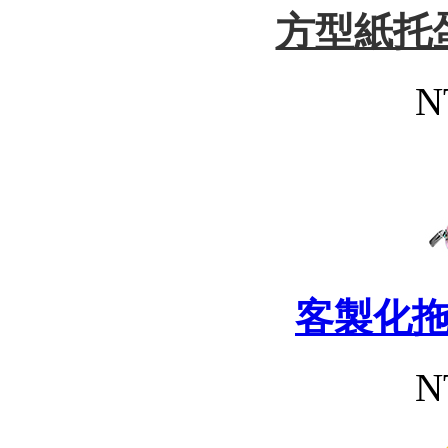
方型紙托
N
客製化
N