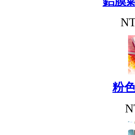
鋁膜氣
NT
粉
N