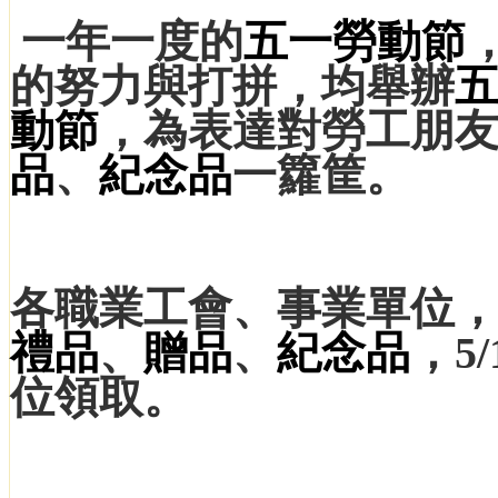
一年一度的
五一勞動節
的努力與打拼，均舉辦
動節
，為表達對勞工朋
品
、
紀念品
一籮筐。
各職業工會、事業單位
禮品
、
贈品
、
紀念品
，5
位領取。