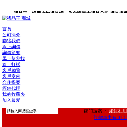
禮品王 婚禮小物禮品網 為全國最大禮品公司,禮品推薦,禮品
禮品卡,企業禮品,禮品小物,高級禮品,禮品網站。
首頁
公司簡介
聯絡我們
線上詢價
詢價須知
馬上幫您找
線上打樣
客戶總覽
客戶案例
合作提案
經銷代理
我的收藏夾
加入最愛
熱門搜索 ：
如何利用
詢價車中有 0 PC