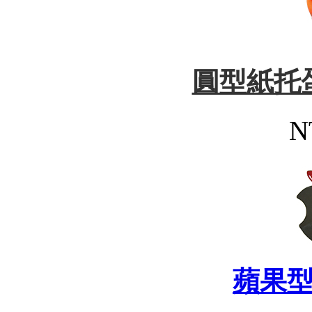
圓型紙托
N
蘋果