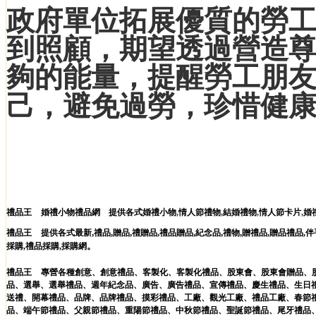
政府單位拓展優質的勞
到照顧，期望透過營造
夠的能量，提醒勞工朋
己，避免過勞，珍惜健
禮品王
婚禮小物禮品網
提供各式
婚禮小物
,
情人節禮物
,
結婚禮物
,
情人節卡片
,
婚
,
,
,
,
,
,
,
禮品王
提供各式最新
禮品
贈品
禮贈品
禮品贈品
紀念品
禮物
贈禮品
,
贈品禮品
,
伴
。
採購
,
禮品採購
,
採購網
禮品王
專營各種
創意
、
創意禮品
、
客製化
、
客製化禮品
、
股東會
、
股東會贈品
、
品
、
選舉
、
選舉禮品
、
週年紀念品
、
廣告
、
廣告禮品
、
宣傳禮品
、
慶生禮品
、
生日
送禮
、
開幕禮品
、
品牌
、
品牌禮品
、
摸彩禮品
、
工廠
、
觀光工廠
、
禮品工廠
、
春節
品
、
端午節禮品
、
父親節禮品
、
重陽節禮品
、
中秋節禮品
、
聖誕節禮品
、
尾牙禮品