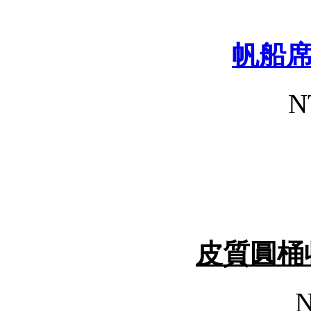
帆船
N
皮質圓桶
N