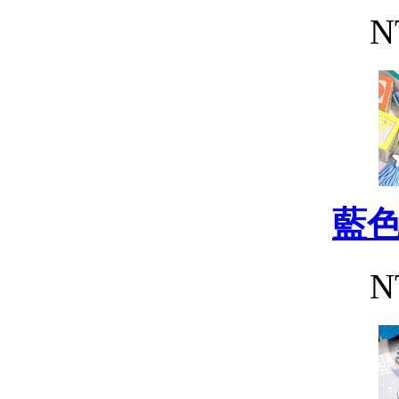
N
藍
N