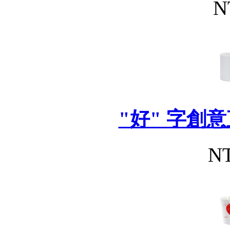
N
"好" 字創意
NT