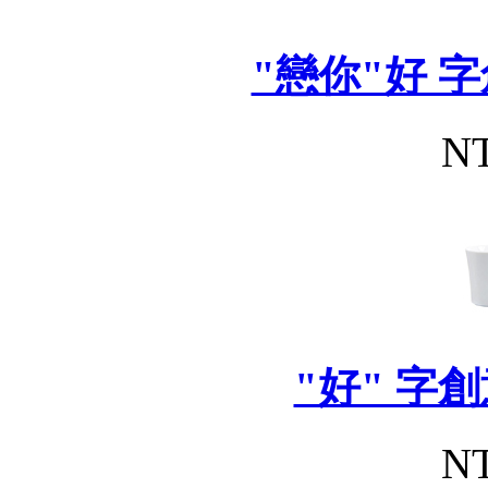
"戀你"好 字
NT
"好" 字創
NT