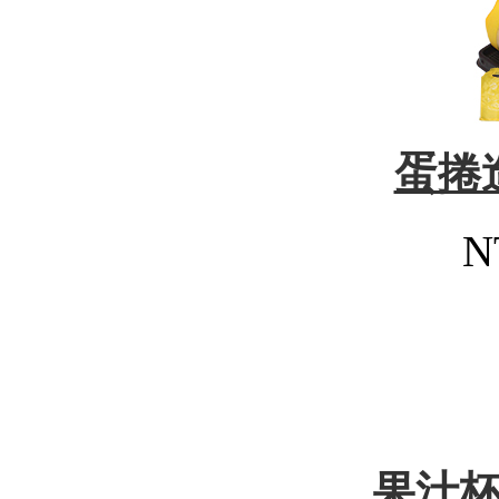
蛋捲
N
果汁