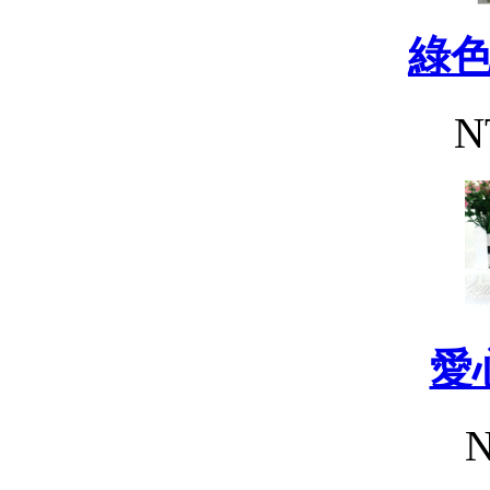
綠
N
愛
N