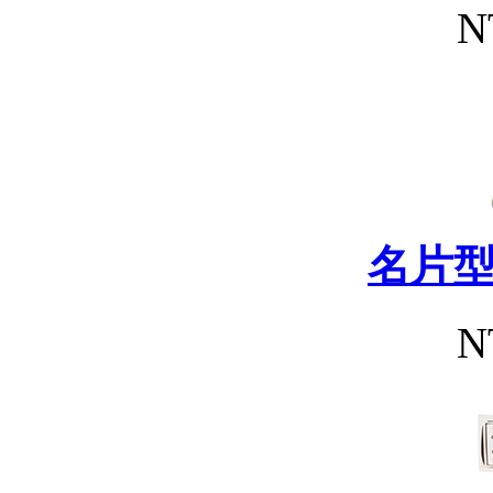
N
名片
N