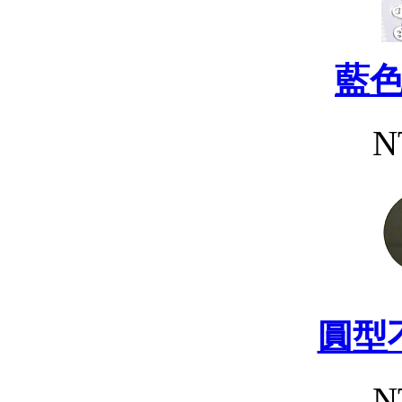
藍
N
圓型
N