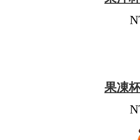
N
果凍
N