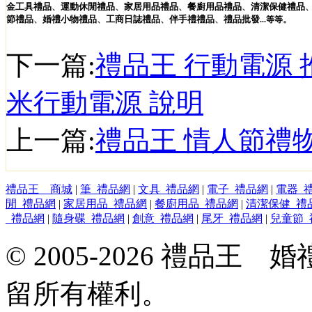
金工具
禮品
、
運動休閒
禮品
、
家居用品
禮品
、
餐廚用品
禮品
、
清潔保健
禮品
節
禮品
、
婚禮小物
禮品
、
工商日誌
禮品
、
伴手禮
禮品
、
禮品
批發
。
...
等等
下一篇:
禮品王 行動電源 
米行動電源 說明
上一篇:
禮品王 情人節禮
禮品王 商城
|
筆_禮品網
|
文具_禮品網
|
電子_禮品網
|
電器_
閒_禮品網
|
家居用品_禮品網
|
餐廚用品_禮品網
|
清潔保健_禮
_禮品網
|
隨身碟_禮品網
|
創意_禮品網
|
尾牙_禮品網
|
兒童節_
© 2005-2026 禮品
留所有權利。