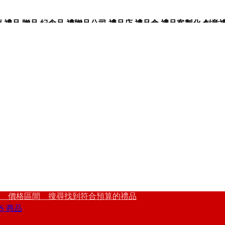
品,贈品,紀念品,禮贈品公司,禮品店,禮品盒,禮品客製化,創意禮品
 價格區間 搜尋找到符合預算的禮品
S 商品