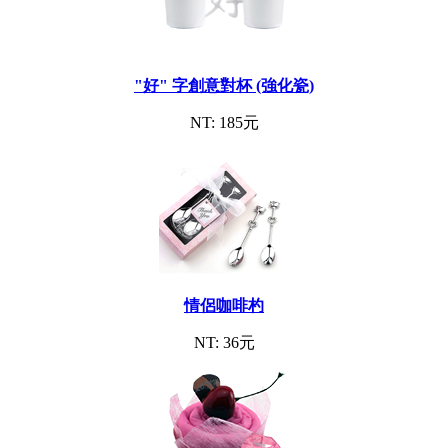
"好" 字創意對杯 (強化瓷)
NT: 185元
情侶咖啡杓
NT: 36元