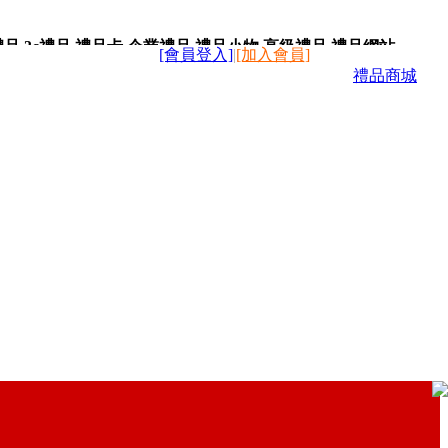
,3c禮品,禮品卡,企業禮品,禮品小物,高級禮品,禮品網站。
[會員登入]
|
[加入會員]
禮品商城