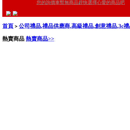
您的詢價車暫無商品趕快選擇心愛的商品吧
首頁
公司禮品,禮品供應商,高級禮品,創意禮品,3c
>
熱賣商品
熱賣商品>>