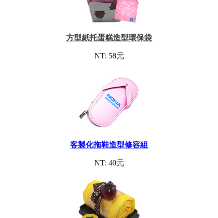
方型紙托蛋糕造型環保袋
NT: 58元
客製化拖鞋造型修容組
NT: 40元