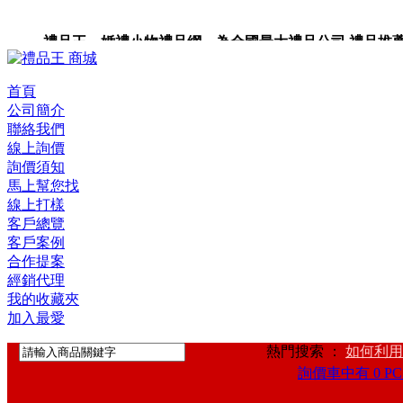
禮品王 婚禮小物禮品網 為全國最大禮品公司,禮品推薦,禮
首頁
公司簡介
聯絡我們
線上詢價
詢價須知
馬上幫您找
線上打樣
客戶總覽
客戶案例
合作提案
經銷代理
我的收藏夾
加入最愛
熱門搜索 ：
如何利用
詢價車中有 0 PC