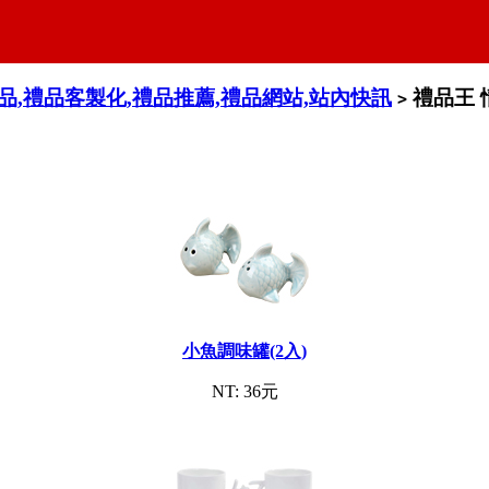
禮品,禮品客製化,禮品推薦,禮品網站,站內快訊
禮品王 
>
小魚調味罐(2入)
NT: 36元