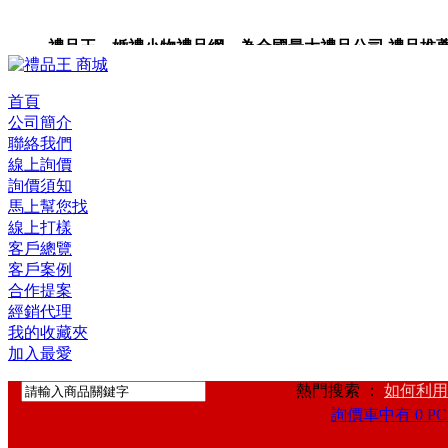
禮品王 婚禮小物禮品網 為全國最大禮品公司,禮品推薦,禮品
禮品卡,企業禮品,禮品小物,高級禮品,禮品網站。
首頁
公司簡介
聯絡我們
線上詢價
詢價須知
馬上幫您找
線上打樣
客戶總覽
客戶案例
合作提案
經銷代理
我的收藏夾
加入最愛
熱門搜索 ：
如何利用
詢價車中有 0 PC