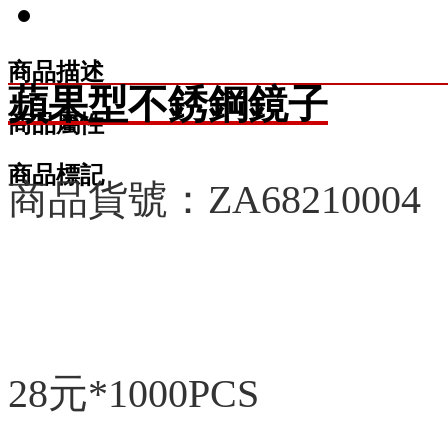
商品描述
蘋果型不銹鋼鏡子
商品屬性
商品標記
商品貨號：ZA68210004
28元*1000PCS