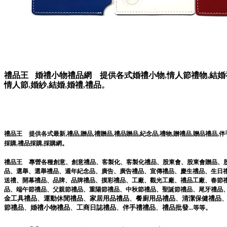
禮品王
婚禮小物禮品網
提供各式
婚禮小物
,
情人節禮物
,
結婚
情人節
,
婚紗
,
結婚
,
婚禮
,
禮品
。
,
,
,
,
,
,
,
禮品王
提供各式最新
禮品
贈品
禮贈品
禮品贈品
紀念品
禮物
贈禮品
,
贈品禮品
,
伴
。
採購
,
禮品採購
,
採購網
禮品王
專營各種
創意
、
創意禮品
、
客製化
、
客製化禮品
、
股東會
、
股東會贈品
、
品
、
選舉
、
選舉禮品
、
週年紀念品
、
廣告
、
廣告禮品
、
宣傳禮品
、
慶生禮品
、
生日
送禮
、
開幕禮品
、
品牌
、
品牌禮品
、
摸彩禮品
、
工廠
、
觀光工廠
、
禮品工廠
、
春節
品
、
端午節禮品
、
父親節禮品
、
重陽節禮品
、
中秋節禮品
、
聖誕節禮品
、
尾牙禮品
金工具
禮品
、
運動休閒
禮品
、
家居用品
禮品
、
餐廚用品
禮品
、
清潔保健
禮品
節
禮品
、
婚禮小物
禮品
、
工商日誌
禮品
、
伴手禮
禮品
、
禮品
批發
。
...
等等