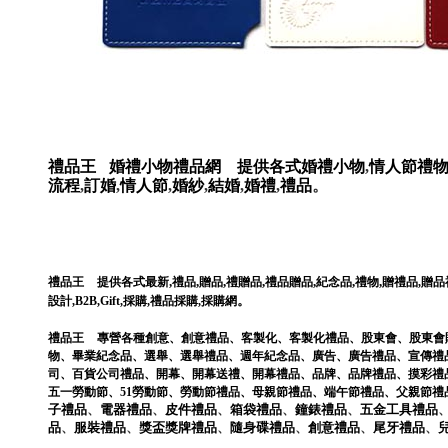
禮品王
婚禮小物禮品網
提供各式
婚禮小物
,
情人節禮
流程
,
訂婚
,
情人節
,
婚紗
,
結婚
,
婚禮
,
禮品
。
,
,
,
,
,
,
,
禮品王
提供各式最新
禮品
贈品
禮贈品
禮品贈品
紀念品
禮物
贈禮品
,
贈品
。
設計
,
B2B
,
Gift
,
採購
,
禮品採購
,
採購網
禮品王
專營各種
創意
、
創意禮品
、
客製化
、
客製化禮品
、
股東會
、
股東會
物
、
畢業紀念品
、
選舉
、
選舉禮品
、
週年紀念品
、
廣告
、
廣告禮品
、
宣傳禮
司
、
百貨公司禮品
、
開幕
、
開幕送禮
、
開幕禮品
、
品牌
、
品牌禮品
、
摸彩禮
五一勞動節
、
51勞動節
、
勞動節禮品
、
母親節禮品
、
端午節禮品
、
父親節禮
子
禮品
、
電器
禮品
、
皮件
禮品
、
箱袋
禮品
、
鐘錶
禮品
、
五金工具
禮品
品
、
服裝
禮品
、
獎盃獎牌
禮品
、
隨身碟
禮品
、
創意
禮品
、
尾牙
禮品
、