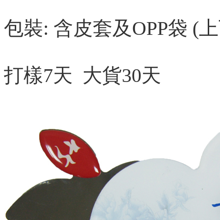
包裝: 含皮套及
OPP袋 
打樣7天 大貨30天