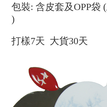
包裝: 含皮套及
OPP袋
)
打樣7天 大貨30天