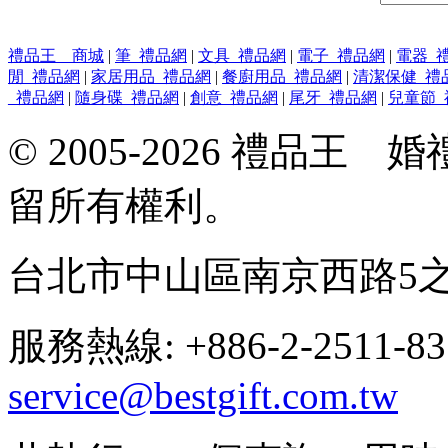
禮品王 商城
|
筆_禮品網
|
文具_禮品網
|
電子_禮品網
|
電器_
閒_禮品網
|
家居用品_禮品網
|
餐廚用品_禮品網
|
清潔保健_禮
_禮品網
|
隨身碟_禮品網
|
創意_禮品網
|
尾牙_禮品網
|
兒童節_
© 2005-2026 禮品
留所有權利。
台北市中山區南京西路5之
服務熱線: +886-2-2511-8
service@bestgift.com.tw