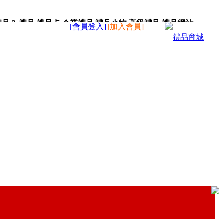
,3c禮品,禮品卡,企業禮品,禮品小物,高級禮品,禮品網站。
[會員登入]
|
[加入會員]
禮品商城