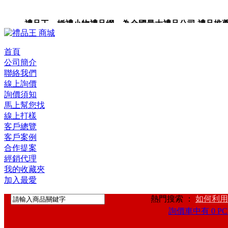
禮品王 婚禮小物禮品網 為全國最大禮品公司,禮品推薦,禮
首頁
公司簡介
聯絡我們
線上詢價
詢價須知
馬上幫您找
線上打樣
客戶總覽
客戶案例
合作提案
經銷代理
我的收藏夾
加入最愛
熱門搜索 ：
如何利用
詢價車中有 0 PC