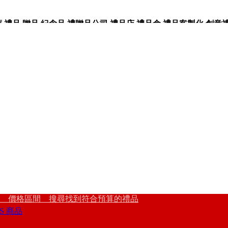
品,贈品,紀念品,禮贈品公司,禮品店,禮品盒,禮品客製化,創意禮品
 價格區間 搜尋找到符合預算的禮品
S 商品