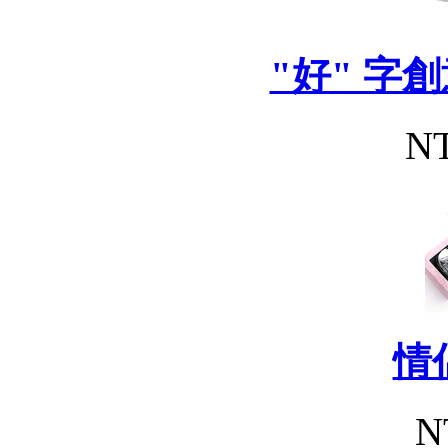
"好" 字創
NT
情
N