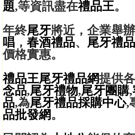
題
,等資訊盡在
禮品王
。
年終
尾牙
將近，企業舉
唱
，
春酒禮品
、
尾牙
禮
價格實惠。
禮品王
尾牙禮品網
提供
念品
,
尾牙禮物
,
尾牙團購
,
品
,為
尾牙禮品
採購中心
品
批發網
。