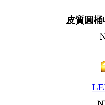
皮質圓桶
N
L
N