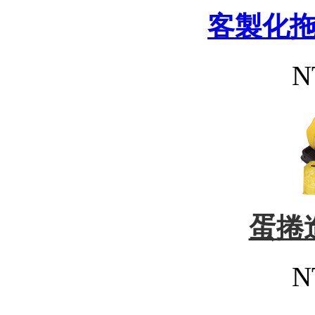
客製化
N
蛋捲
N