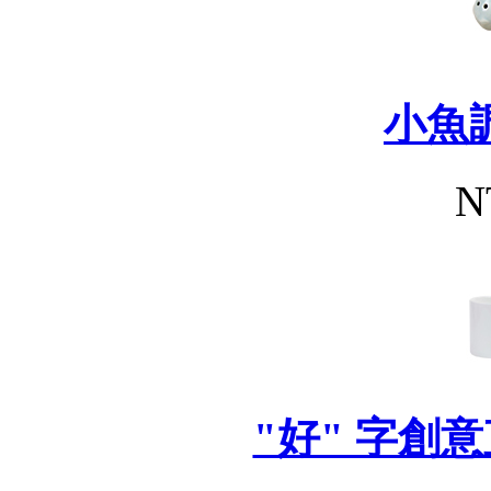
小魚調
N
"好" 字創意