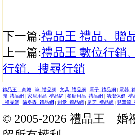
下一篇:
禮品王 禮品、贈
上一篇:
禮品王 數位行銷
行銷、搜尋行銷
禮品王 商城
|
筆_禮品網
|
文具_禮品網
|
電子_禮品網
|
電器_
閒_禮品網
|
家居用品_禮品網
|
餐廚用品_禮品網
|
清潔保健_禮
_禮品網
|
隨身碟_禮品網
|
創意_禮品網
|
尾牙_禮品網
|
兒童節_
© 2005-2026 禮品
留所有權利。