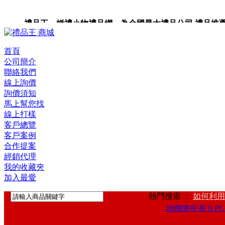
禮品王 婚禮小物禮品網 為全國最大禮品公司,禮品推薦,禮品
禮品卡,企業禮品,禮品小物,高級禮品,禮品網站。
首頁
公司簡介
聯絡我們
線上詢價
詢價須知
馬上幫您找
線上打樣
客戶總覽
客戶案例
合作提案
經銷代理
我的收藏夾
加入最愛
熱門搜索 ：
如何利用
詢價車中有 0 PC