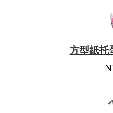
方型紙托
N