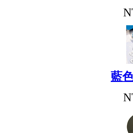
N
藍
N