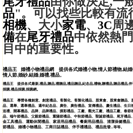
尾牙禮品
由你做決定,一
品
"。可以找些比較有流
相機
、大小
家電
、
3C
周
備
在
尾牙禮品
中依然熱
目中的重要性。
禮品王
婚禮小物禮品網
提供各式
婚禮小物
,
情人節禮物
,
結婚
情人節
,
婚紗
,
結婚
,
婚禮
,
禮品
。
,
,
,
,
,
,
,
禮品王
提供各式最新
禮品
贈品
禮贈品
禮品贈品
紀念品
禮物
贈禮品
,
贈品禮品
,
伴
。
採購
,
禮品採購
,
採購網
禮品王
專營各種
創意
、
創意禮品
、
客製化
、
客製化禮品
、
股東會
、
股東會贈品
、
品
、
選舉
、
選舉禮品
、
週年紀念品
、
廣告
、
廣告禮品
、
宣傳禮品
、
慶生禮品
、
生日
送禮
、
開幕禮品
、
品牌
、
品牌禮品
、
摸彩禮品
、
工廠
、
觀光工廠
、
禮品工廠
、
春節
品
、
端午節禮品
、
父親節禮品
、
重陽節禮品
、
中秋節禮品
、
聖誕節禮品
、
尾牙禮品
金工具
禮品
、
運動休閒
禮品
、
家居用品
禮品
、
餐廚用品
禮品
、
清潔保健
禮品
節
禮品
、
婚禮小物
禮品
、
工商日誌
禮品
、
伴手禮
禮品
、
禮品
批發
。
...
等等