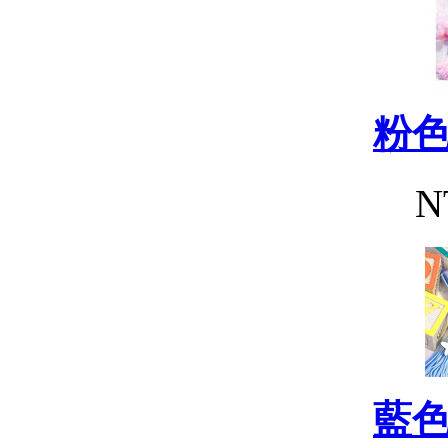
粉
N
藍