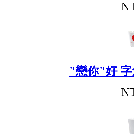
NT
"戀你"好 字
NT