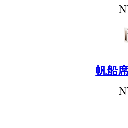
N
帆船
N