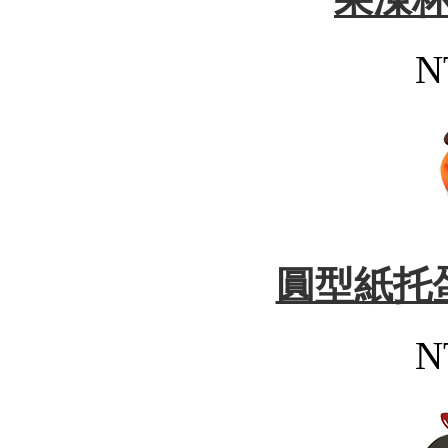
N
圓型紙托
N