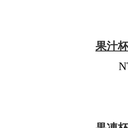
果汁
N
果凍