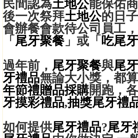
民間認為
土地公
能保佑
後一次祭拜
土地公
的日
會辦餐會款待公司員工
「
尾牙聚餐
」或「
吃尾
過年前，
尾牙聚餐
與
尾
牙禮品
無論大小獎，都
年節
禮贈品
採購
開跑，
牙
摸彩禮品
,
抽獎
尾牙禮
如何提供
尾牙禮品
?
尾牙