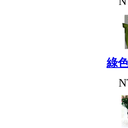
N
綠
N