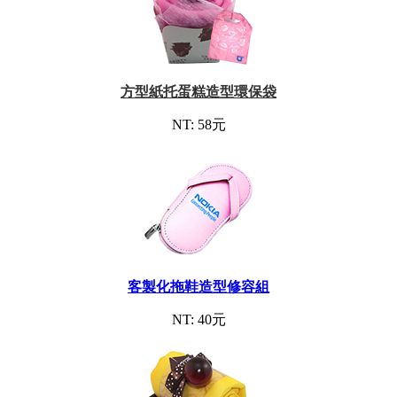
方型紙托蛋糕造型環保袋
NT: 58元
客製化拖鞋造型修容組
NT: 40元