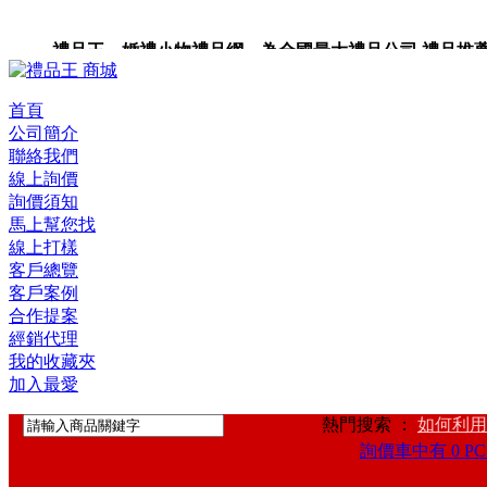
禮品王 婚禮小物禮品網 為全國最大禮品公司,禮品推薦,禮
首頁
公司簡介
聯絡我們
線上詢價
詢價須知
馬上幫您找
線上打樣
客戶總覽
客戶案例
合作提案
經銷代理
我的收藏夾
加入最愛
熱門搜索 ：
如何利用
詢價車中有 0 PC