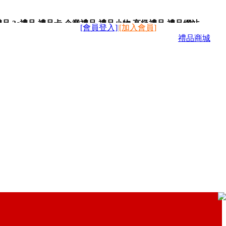
,3c禮品,禮品卡,企業禮品,禮品小物,高級禮品,禮品網站。
[會員登入]
|
[加入會員]
禮品商城