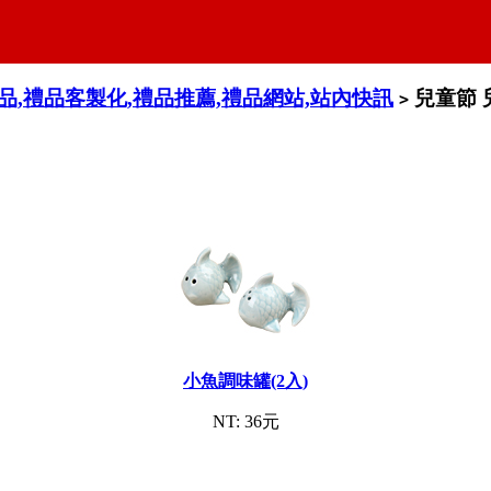
禮品,禮品客製化,禮品推薦,禮品網站,站內快訊
兒童節 
>
小魚調味罐(2入)
NT: 36元