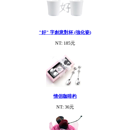
"好" 字創意對杯 (強化瓷)
NT: 185元
情侶咖啡杓
NT: 36元