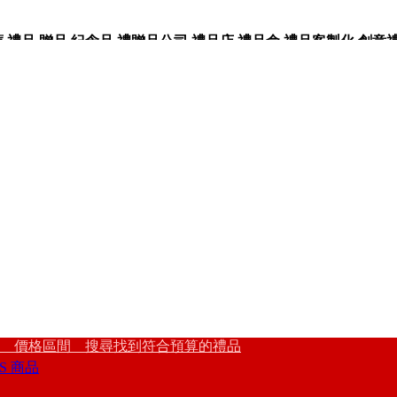
品,贈品,紀念品,禮贈品公司,禮品店,禮品盒,禮品客製化,創意禮品
 價格區間 搜尋找到符合預算的禮品
S 商品