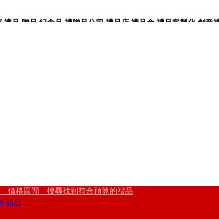
品,贈品,紀念品,禮贈品公司,禮品店,禮品盒,禮品客製化,創意禮品
 價格區間 搜尋找到符合預算的禮品
S 商品