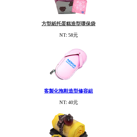
方型紙托蛋糕造型環保袋
NT: 58元
客製化拖鞋造型修容組
NT: 40元