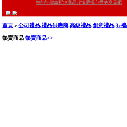
您的詢價車暫無商品趕快選擇心愛的商品吧
首頁
公司禮品,禮品供應商,高級禮品,創意禮品,3c
>
熱賣商品
熱賣商品>>