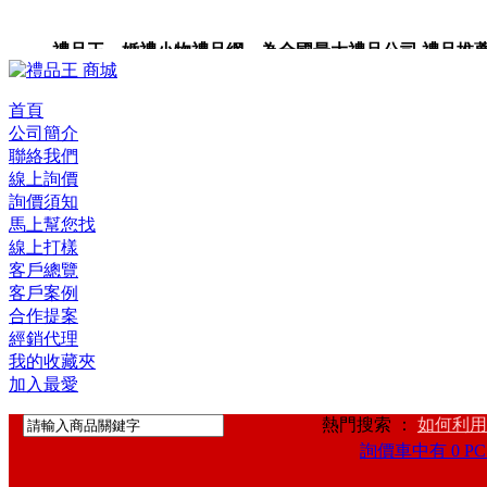
禮品王 婚禮小物禮品網 為全國最大禮品公司,禮品推薦,禮
首頁
公司簡介
聯絡我們
線上詢價
詢價須知
馬上幫您找
線上打樣
客戶總覽
客戶案例
合作提案
經銷代理
我的收藏夾
加入最愛
熱門搜索 ：
如何利用
詢價車中有 0 PC