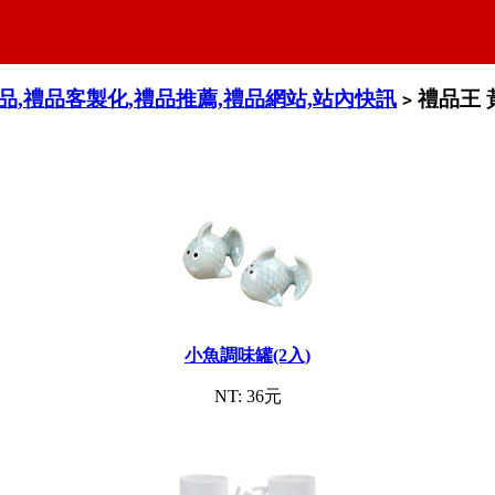
禮品,禮品客製化,禮品推薦,禮品網站,站內快訊
禮品王 
>
小魚調味罐(2入)
NT: 36元