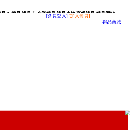
,3c禮品,禮品卡,企業禮品,禮品小物,高級禮品,禮品網站。
[會員登入]
|
[加入會員]
禮品商城